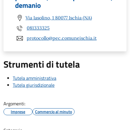
demanio
Via Iasolino, 1 80077 Ischia (NA)
081333325
protocollo@pec.comuneischia.it
Strumenti di tutela
Tutela amministrativa
Tutela giurisdizionale
Argomenti:
Imprese
Commercio al minuto