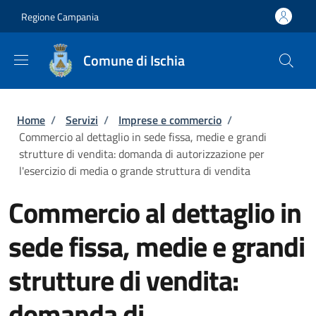
Salta al contenuto principale
Skip to footer content
Regione Campania
Comune di Ischia
Briciole di pane
Home
/
Servizi
/
Imprese e commercio
/
Commercio al dettaglio in sede fissa, medie e grandi
strutture di vendita: domanda di autorizzazione per
l'esercizio di media o grande struttura di vendita
Commercio al dettaglio in
sede fissa, medie e grandi
strutture di vendita:
domanda di