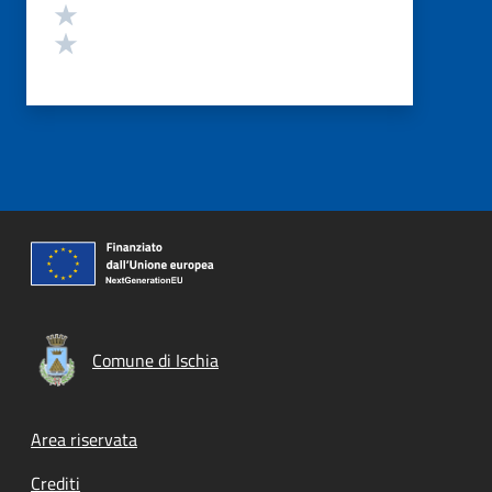
Valuta 2 stelle su 5
Valuta 1 stelle su 5
Comune di Ischia
Footer menu
Area riservata
Crediti