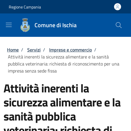
Salta al contenuto principale
Skip to footer content
Regione Campania
Comune di Ischia
Briciole di pane
Home
/
Servizi
/
Imprese e commercio
/
Attività inerenti la sicurezza alimentare e la sanità
pubblica veterinaria: richiesta di riconoscimento per una
impresa senza sede fissa
Attività inerenti la
sicurezza alimentare e la
sanità pubblica
veterinaria: richiesta di