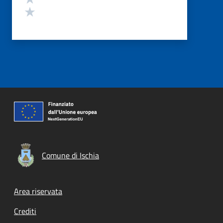
Valuta 1 stelle su 5
Comune di Ischia
Footer menu
Area riservata
Crediti