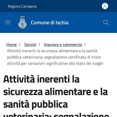
Salta al contenuto principale
Skip to footer content
Regione Campania
Comune di Ischia
Briciole di pane
Home
/
Servizi
/
Imprese e commercio
/
Attività inerenti la sicurezza alimentare e la sanità
pubblica veterinaria: segnalazione certificata di inizio
attività per variazioni significative allo stato dei luoghi
Attività inerenti la
sicurezza alimentare e la
sanità pubblica
veterinaria: segnalazione