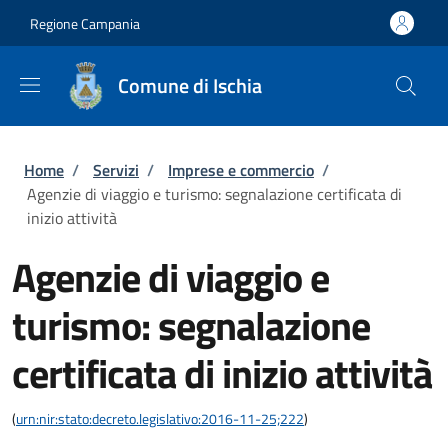
Salta al contenuto principale
Skip to footer content
Regione Campania
Comune di Ischia
Briciole di pane
Home
/
Servizi
/
Imprese e commercio
/
Agenzie di viaggio e turismo: segnalazione certificata di
inizio attività
Agenzie di viaggio e
turismo: segnalazione
certificata di inizio attività
(
urn:nir:stato:decreto.legislativo:2016-11-25;222
)