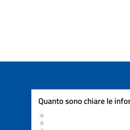
Quanto sono chiare le info
Valutazione
Valuta 5 stelle su 5
Valuta 4 stelle su 5
Valuta 3 stelle su 5