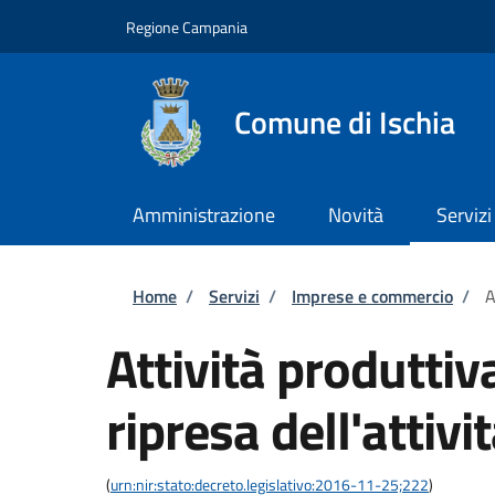
Salta al contenuto principale
Skip to footer content
Regione Campania
Comune di Ischia
Amministrazione
Novità
Servizi
Briciole di pane
Home
/
Servizi
/
Imprese e commercio
/
A
Attività produtti
ripresa dell'attivi
(
urn:nir:stato:decreto.legislativo:2016-11-25;222
)