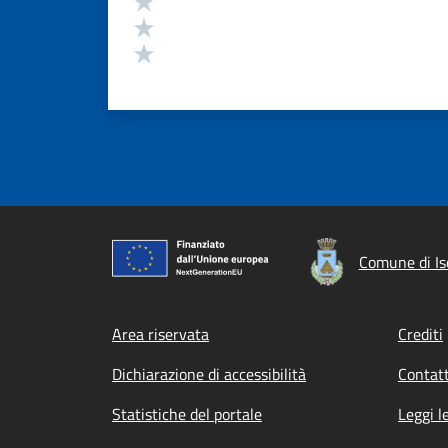
Valuta 2 stelle su 5
Valuta 1 stelle su 5
Comune di Is
Footer menu
Area riservata
Crediti
Dichiarazione di accessibilità
Contatt
Statistiche del portale
Leggi l