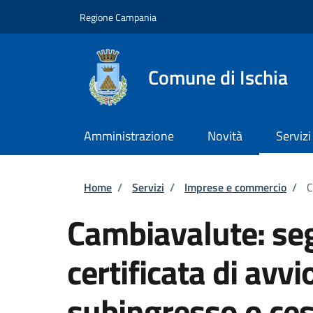
Salta al contenuto principale
Skip to footer content
Regione Campania
Comune di Ischia
Amministrazione
Novità
Servizi
Briciole di pane
Home
/
Servizi
/
Imprese e commercio
/
C
Cambiavalute: se
certificata di avvi
subingresso o cess