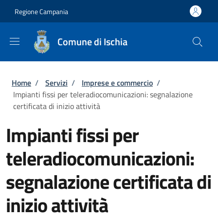
Salta al contenuto principale
Skip to footer content
Regione Campania
Comune di Ischia
Briciole di pane
Home
/
Servizi
/
Imprese e commercio
/
Impianti fissi per teleradiocomunicazioni: segnalazione
certificata di inizio attività
Impianti fissi per
teleradiocomunicazioni:
segnalazione certificata di
inizio attività