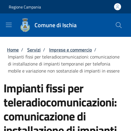
Salta al contenuto principale
Skip to footer content
Regione Campania
Comune di Ischia
Briciole di pane
Home
/
Servizi
/
Imprese e commercio
/
Impianti fissi per teleradiocomunicazioni: comunicazione
di installazione di impianti temporanei per telefonia
mobile e variazione non sostanziale di impianti in essere
Impianti fissi per
teleradiocomunicazioni:
comunicazione di
installazione di impianti