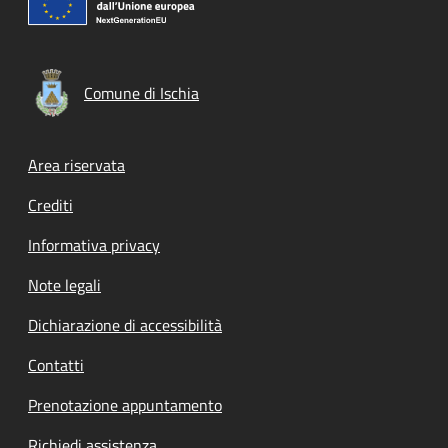
Comune di Ischia
Footer menu
Area riservata
Crediti
Informativa privacy
Note legali
Dichiarazione di accessibilità
Contatti
Prenotazione appuntamento
Richiedi assistenza