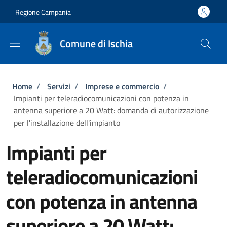
Salta al contenuto principale
Skip to footer content
Regione Campania
Comune di Ischia
Briciole di pane
Home
/
Servizi
/
Imprese e commercio
/
Impianti per teleradiocomunicazioni con potenza in
antenna superiore a 20 Watt: domanda di autorizzazione
per l'installazione dell'impianto
Impianti per
teleradiocomunicazioni
con potenza in antenna
superiore a 20 Watt: