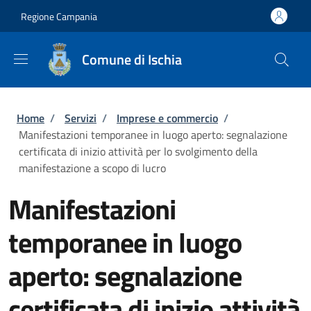
Salta al contenuto principale
Skip to footer content
Regione Campania
Comune di Ischia
Briciole di pane
Home
/
Servizi
/
Imprese e commercio
/
Manifestazioni temporanee in luogo aperto: segnalazione
certificata di inizio attività per lo svolgimento della
manifestazione a scopo di lucro
Manifestazioni
temporanee in luogo
aperto: segnalazione
certificata di inizio attività