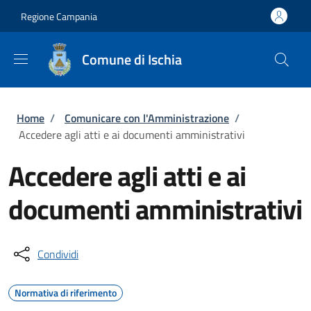
Salta al contenuto principale
Skip to footer content
Regione Campania
Comune di Ischia
Briciole di pane
Home
/
Comunicare con l'Amministrazione
/
Accedere agli atti e ai documenti amministrativi
Accedere agli atti e ai
documenti amministrativi
Condividi
Normativa di riferimento