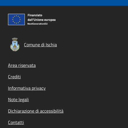
Comune di Ischia
Footer menu
Area riservata
Crediti
Informativa privacy
Note legali
Dichiarazione di accessibilità
Contatti