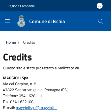
Salta al contenuto principale
Skip to footer content
Regione Campania
Comune di Ischia
Briciole di pane
Home
/
Credits
Credits
Questo sito è stato progettato e realizzato da:
MAGGIOLI Spa
Via del Carpino, n. 8
47822 Santarcangelo di Romagna (RN)
Telefono: 0541 628111
Fax: 0541 622100
E-mail:
maggiolispa@maggioli.it