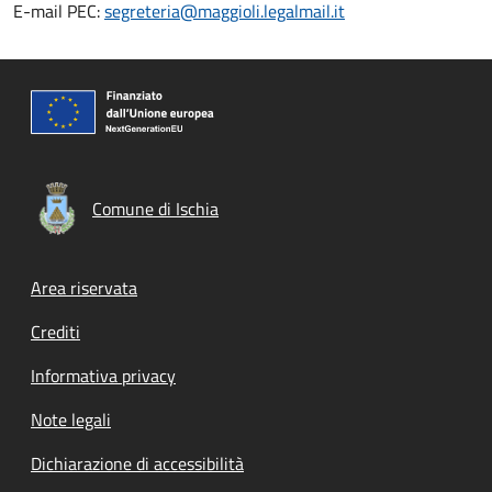
E-mail PEC:
segreteria@maggioli.legalmail.it
Comune di Ischia
Footer menu
Area riservata
Crediti
Informativa privacy
Note legali
Dichiarazione di accessibilità