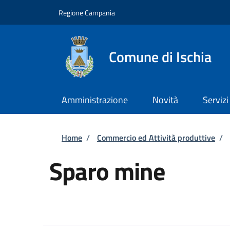
Salta al contenuto principale
Skip to footer content
Regione Campania
Comune di Ischia
Amministrazione
Novità
Servizi
Briciole di pane
Home
/
Commercio ed Attività produttive
/
Sparo mine