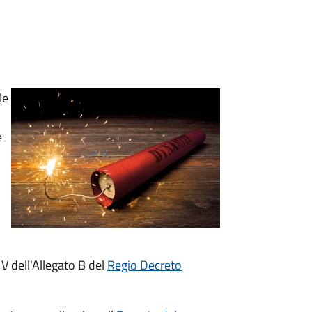
le
e
 V dell'Allegato B del
Regio Decreto