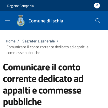
Salta al contenuto principale
Skip to footer content
Regione Campania
Comune di Ischia
Briciole di pane
Home
/
Segreteria generale
/
Comunicare il conto corrente dedicato ad appalti e
commesse pubbliche
Comunicare il conto
corrente dedicato ad
appalti e commesse
pubbliche