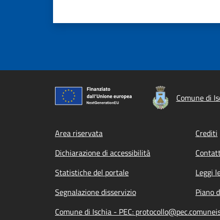
Comune di Is
Footer menu
Area riservata
Crediti
Dichiarazione di accessibilità
Contatt
Statistiche del portale
Leggi l
Segnalazione disservizio
Piano d
Comune di Ischia - PEC: protocollo@pec.comuneis