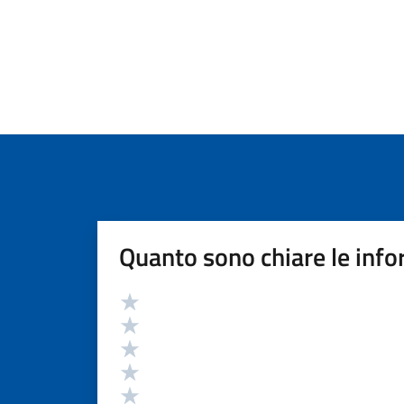
Quanto sono chiare le info
Valutazione
Valuta 5 stelle su 5
Valuta 4 stelle su 5
Valuta 3 stelle su 5
Valuta 2 stelle su 5
Valuta 1 stelle su 5