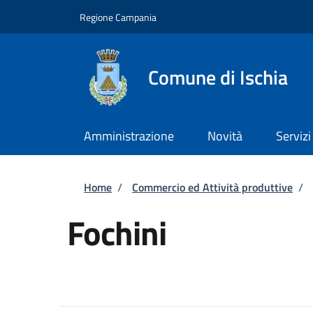
Salta al contenuto principale
Skip to footer content
Regione Campania
Comune di Ischia
Amministrazione
Novità
Servizi
Briciole di pane
Home
/
Commercio ed Attività produttive
/
Fochini