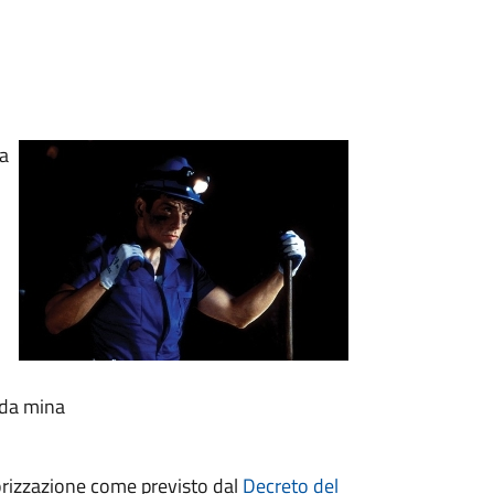
ia
i da mina
torizzazione come previsto dal
Decreto del