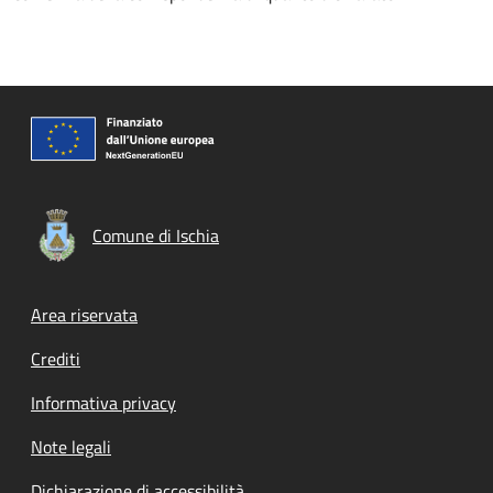
Comune di Ischia
Footer menu
Area riservata
Crediti
Informativa privacy
Note legali
Dichiarazione di accessibilità