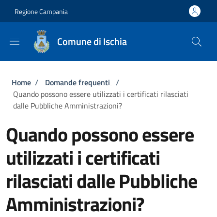
Salta al contenuto principale
Skip to footer content
Regione Campania
Comune di Ischia
Briciole di pane
Home
/
Domande frequenti
/
Quando possono essere utilizzati i certificati rilasciati
dalle Pubbliche Amministrazioni?
Quando possono essere
utilizzati i certificati
rilasciati dalle Pubbliche
Amministrazioni?