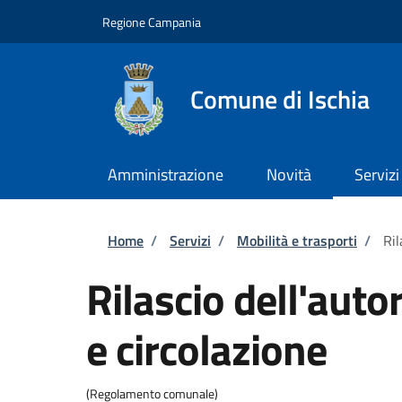
Salta al contenuto principale
Skip to footer content
Regione Campania
Comune di Ischia
Amministrazione
Novità
Servizi
Briciole di pane
Home
/
Servizi
/
Mobilità e trasporti
/
Ril
Rilascio dell'auto
e circolazione
(Regolamento comunale)