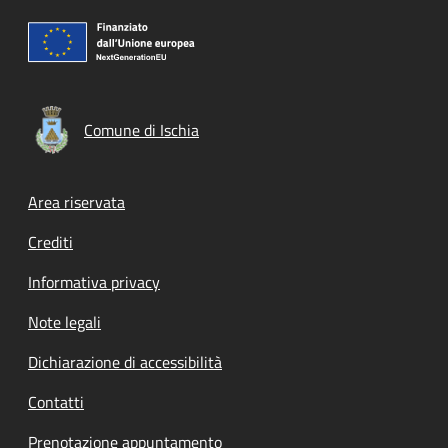
Comune di Ischia
Footer menu
Area riservata
Crediti
Informativa privacy
Note legali
Dichiarazione di accessibilità
Contatti
Prenotazione appuntamento