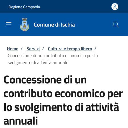
Salta al contenuto principale
Skip to footer content
Regione Campania
Comune di Ischia
Briciole di pane
Home
/
Servizi
/
Cultura e tempo libero
/
Concessione di un contributo economico per lo
svolgimento di attività annuali
Concessione di un
contributo economico per
lo svolgimento di attività
annuali