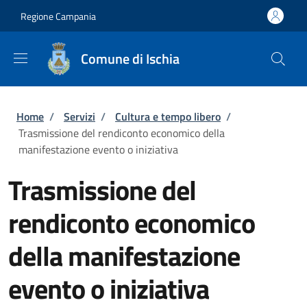
Salta al contenuto principale
Skip to footer content
Regione Campania
Comune di Ischia
Briciole di pane
Home
/
Servizi
/
Cultura e tempo libero
/
Trasmissione del rendiconto economico della
manifestazione evento o iniziativa
Trasmissione del
rendiconto economico
della manifestazione
evento o iniziativa