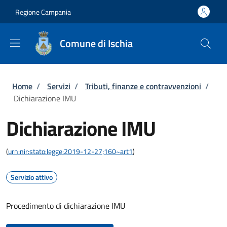
Salta al contenuto principale
Skip to footer content
Regione Campania
Comune di Ischia
Briciole di pane
Home
/
Servizi
/
Tributi, finanze e contravvenzioni
/
Dichiarazione IMU
Dichiarazione IMU
(
urn:nir:stato:legge:2019-12-27;160~art1
)
Servizio attivo
Procedimento di dichiarazione IMU