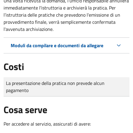
Una volta ricevuta la domanda, l'ufficio responsabile annullerà
immediatamente l'istruttoria e archivierà la pratica. Per
l’istruttoria delle pratiche che prevedono l'emissione di un
provvedimento finale, verrà semplicemente confermata
l'avvenuta archiviazione.
Moduli da compilare e documenti da allegare
Costi
Tipo di pagamento
Importo
La presentazione della pratica non prevede alcun
pagamento
Cosa serve
Per accedere al servizio, assicurati di avere: