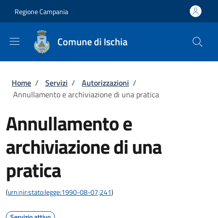
Salta al contenuto principale
Skip to footer content
Regione Campania
Comune di Ischia
Briciole di pane
Home
/
Servizi
/
Autorizzazioni
/
Annullamento e archiviazione di una pratica
Annullamento e
archiviazione di una
pratica
(
urn:nir:stato:legge:1990-08-07;241
)
Servizio attivo