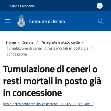
Salta al contenuto principale
Skip to footer content
Regione Campania
Comune di Ischia
Briciole di pane
Home
/
Servizi
/
Anagrafe e stato civile
/
Tumulazione di ceneri o resti mortali in posto già in
concessione
Tumulazione di ceneri o
resti mortali in posto già
in concessione
(
urn:nir:presidente.repubblica:decreto:1990-09-10;285~art93
)