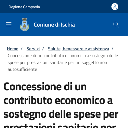
Salta al contenuto principale
Skip to footer content
Regione Campania
Comune di Ischia
Briciole di pane
Home
/
Servizi
/
Salute, benessere e assistenza
/
Concessione di un contributo economico a sostegno delle
spese per prestazioni sanitarie per un soggetto non
autosufficiente
Concessione di un
contributo economico a
sostegno delle spese per
prestazioni sanitarie per