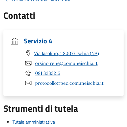
Contatti
Servizio 4
Via Iasolino, 1 80077 Ischia (NA)
orsinoirene@comuneischia.it
081 3333215
protocollo@pec.comuneischia.it
Strumenti di tutela
Tutela amministrativa