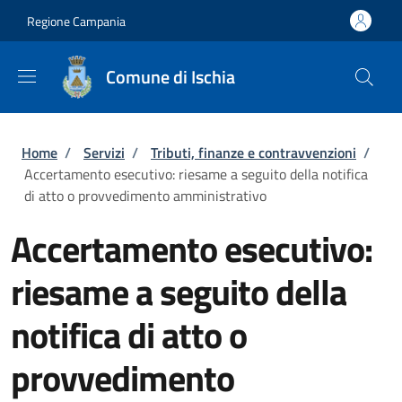
Salta al contenuto principale
Skip to footer content
Regione Campania
Comune di Ischia
Briciole di pane
Home
/
Servizi
/
Tributi, finanze e contravvenzioni
/
Accertamento esecutivo: riesame a seguito della notifica
di atto o provvedimento amministrativo
Accertamento esecutivo:
riesame a seguito della
notifica di atto o
provvedimento