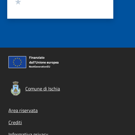
Valuta 1 stelle su 5
Comune di Ischia
Footer menu
Area riservata
Crediti
Informativa privacy