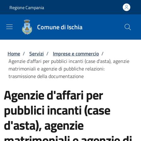
Salta al contenuto principale
Skip to footer content
Regione Campania
Comune di Ischia
Briciole di pane
Home
/
Servizi
/
Imprese e commercio
/
Agenzie d'affari per pubblici incanti (case d'asta), agenzie
matrimoniali e agenzie di pubbliche relazioni:
trasmissione della documentazione
Agenzie d'affari per
pubblici incanti (case
d'asta), agenzie
matrimoniali e agenzie di