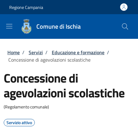
Salta al contenuto principale
Skip to footer content
Regione Campania
Comune di Ischia
Briciole di pane
Home
/
Servizi
/
Educazione e formazione
/
Concessione di agevolazioni scolastiche
Concessione di
agevolazioni scolastiche
(Regolamento comunale)
Servizio attivo