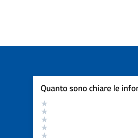
Quanto sono chiare le info
Valutazione
Valuta 5 stelle su 5
Valuta 4 stelle su 5
Valuta 3 stelle su 5
Valuta 2 stelle su 5
Valuta 1 stelle su 5