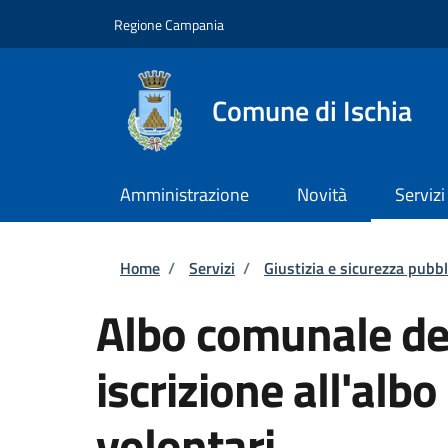
Salta al contenuto principale
Skip to footer content
Regione Campania
Comune di Ischia
Amministrazione
Novità
Servizi
Briciole di pane
Home
/
Servizi
/
Giustizia e sicurezza pubbl
Albo comunale dei
iscrizione all'alb
volontari