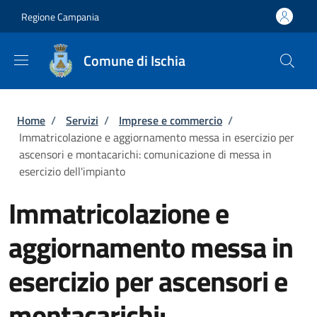
Salta al contenuto principale
Skip to footer content
Regione Campania
Comune di Ischia
Briciole di pane
Home
/
Servizi
/
Imprese e commercio
/
Immatricolazione e aggiornamento messa in esercizio per
ascensori e montacarichi: comunicazione di messa in
esercizio dell'impianto
Immatricolazione e
aggiornamento messa in
esercizio per ascensori e
montacarichi: