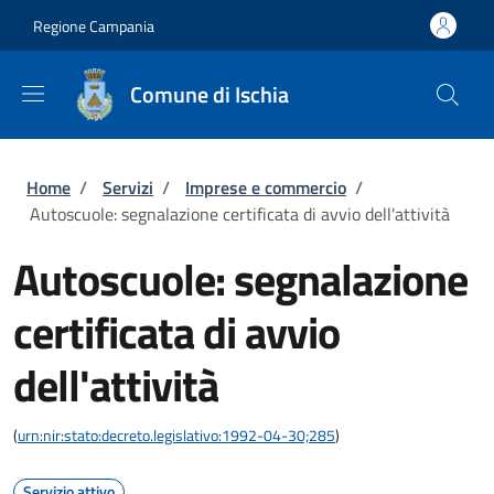
Salta al contenuto principale
Skip to footer content
Regione Campania
Comune di Ischia
Briciole di pane
Home
/
Servizi
/
Imprese e commercio
/
Autoscuole: segnalazione certificata di avvio dell'attività
Autoscuole: segnalazione
certificata di avvio
dell'attività
(
urn:nir:stato:decreto.legislativo:1992-04-30;285
)
Servizio attivo