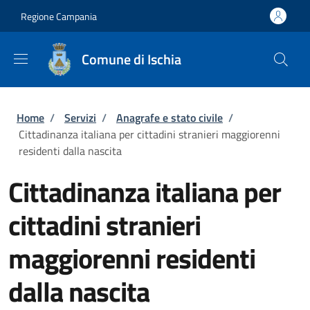
Salta al contenuto principale
Skip to footer content
Regione Campania
Comune di Ischia
Briciole di pane
Home
/
Servizi
/
Anagrafe e stato civile
/
Cittadinanza italiana per cittadini stranieri maggiorenni
residenti dalla nascita
Cittadinanza italiana per
cittadini stranieri
maggiorenni residenti
dalla nascita