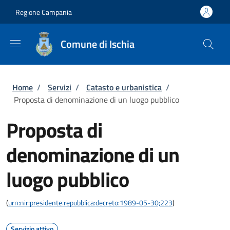
Salta al contenuto principale
Skip to footer content
Regione Campania
Comune di Ischia
Briciole di pane
Home
/
Servizi
/
Catasto e urbanistica
/
Proposta di denominazione di un luogo pubblico
Proposta di
denominazione di un
luogo pubblico
(
urn:nir:presidente.repubblica:decreto:1989-05-30;223
)
Servizio attivo