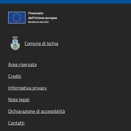
Comune di Ischia
Footer menu
Area riservata
Crediti
Informativa privacy
Note legali
Dichiarazione di accessibilità
Contatti