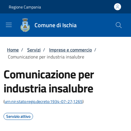
Salta al contenuto principale
Skip to footer content
Regione Campania
Comune di Ischia
Briciole di pane
Home
/
Servizi
/
Imprese e commercio
/
Comunicazione per industria insalubre
Comunicazione per
industria insalubre
(
urn:nir:stato:regio.decreto:1934-07-27;1265
)
Servizio attivo