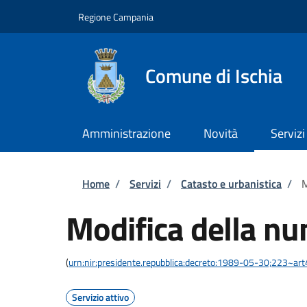
Salta al contenuto principale
Skip to footer content
Regione Campania
Comune di Ischia
Amministrazione
Novità
Servizi
Briciole di pane
Home
/
Servizi
/
Catasto e urbanistica
/
M
Modifica della nu
(
urn:nir:presidente.repubblica:decreto:1989-05-30;223~ar
Servizio attivo