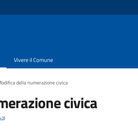
Vivere il Comune
odifica della numerazione civica
merazione civica
t43
)