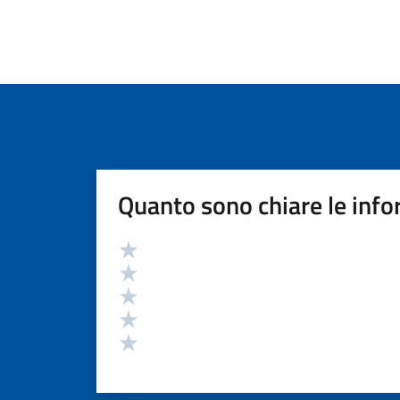
Quanto sono chiare le info
Valutazione
Valuta 5 stelle su 5
Valuta 4 stelle su 5
Valuta 3 stelle su 5
Valuta 2 stelle su 5
Valuta 1 stelle su 5