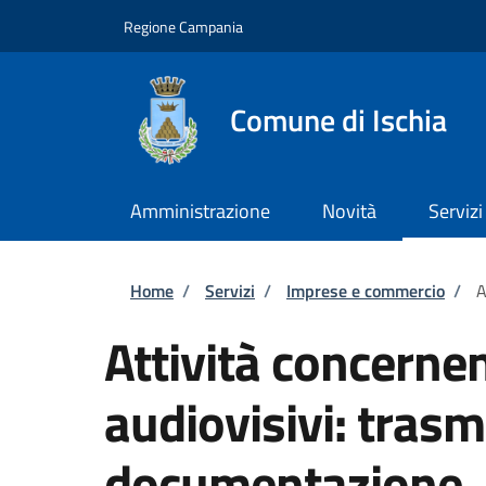
Salta al contenuto principale
Skip to footer content
Regione Campania
Comune di Ischia
Amministrazione
Novità
Servizi
Briciole di pane
Home
/
Servizi
/
Imprese e commercio
/
A
Attività concernen
audiovisivi: trasm
documentazione