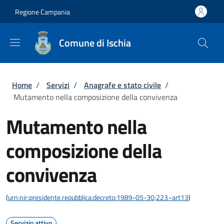
Salta al contenuto principale
Skip to footer content
Regione Campania
Comune di Ischia
Briciole di pane
Home
/
Servizi
/
Anagrafe e stato civile
/
Mutamento nella composizione della convivenza
Mutamento nella
composizione della
convivenza
(
urn:nir:presidente.repubblica:decreto:1989-05-30;223~art13
)
Servizio attivo