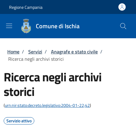
Salta al contenuto principale
Skip to footer content
Regione Campania
Comune di Ischia
Briciole di pane
Home
/
Servizi
/
Anagrafe e stato civile
/
Ricerca negli archivi storici
Ricerca negli archivi
storici
(
urn:nir:stato:decreto.legislativo:2004-01-22;42
)
Servizio attivo