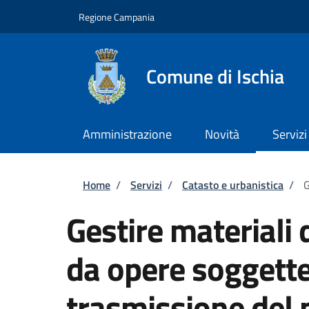
Salta al contenuto principale
Skip to footer content
Regione Campania
Comune di Ischia
Amministrazione
Novità
Servizi
Briciole di pane
Home
/
Servizi
/
Catasto e urbanistica
/
G
Gestire materiali
da opere soggette
trasmissione del p